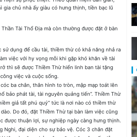
 gia chủ nhà ấy giàu có hưng thịnh, tiền bạc lũ
ờ Thần Tài Thổ Địa mà còn thường được đặt ở bàn
 sử dụng để cầu tài, thiềm thừ có khả năng nhả ra
àm việc với hy vọng mỗi khi gặp khó khăn về tài
rở thì sẽ được Thiềm Thừ hiển linh ban tài tặng
g công việc và cuộc sống.
cóc ba chân, thân hình to tròn, mập mạp toát lên
ổ bảo phát tài, tài nguyên quảng tiến”. Thiềm Thừ
hiềm giả tất phú quý” tức là nơi nào có thiềm thừ
ồi dào. Do đó, đặt Thiềm Thừ tại bàn làm việc cũng
iệc được thuận lợi, sự nghiệp ngày càng hưng thịnh.
g Nghi, đại diện cho sự bảo vệ. Cóc 3 chân đặt