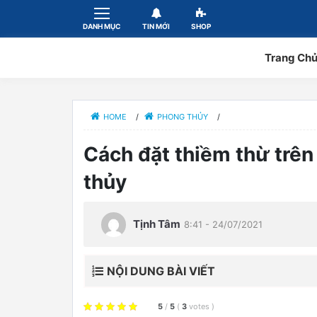
DANH MỤC
TIN MỚI
SHOP
Trang Ch
HOME
/
PHONG THỦY
/
Cách đặt thiềm thừ trên
thủy
Tịnh Tâm
8:41 - 24/07/2021
NỘI DUNG BÀI VIẾT
5
/
5
(
3
votes
)