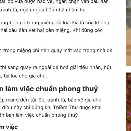
 tài lộc vừa được bảo vệ, ngăn chặn vận xấu dẫn
 tránh tà, ngăn ngừa tiểu nhân hãm hại.
ồng tiền cổ trong miệng và loại kia là cóc không
ai xâu tiền vắt hai bên miệng. Khi dùng cóc
 trong miệng chỉ nên quay mặt vào trong nhà để
ì sáng quay ra ngoài để hoá giải tiểu nhân, hút
, tài lộc cho gia chủ.
n làm việc chuẩn phong thuỷ
p mang đến tài lộc, tránh tà, bảo vệ gia chủ,
, điều này chỉ đúng khi Thiềm Thừ được khai
ên bàn làm việc chuẩn phong thuỷ.
m việc