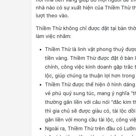
nhà nào có sự xuất hiện của Thiềm Thừ thì
lượt theo vào.
Thiềm Thừ không chỉ được đặt tại bàn th
làm việc nhằm:
Thiềm Thừ là linh vật phong thuỷ được
tiền vàng. Thiềm Thừ được đặt ở bàn l
chính, công việc kinh doanh gặp trắc t
lộc, giúp chúng ta thuận lợi hơn tron
Thiềm Thừ được thể hiện ở hình dáng 
vẻ phú quý sung túc, mang ý nghĩa “th
thường gắn liền với câu nói “đắc kim t
thì gia chủ sẽ được giàu có, tài lộc d
gắn liền với mong cầu tài lộc, công v
Ngoài ra, Thiềm Thừ trên đầu có Lưỡn