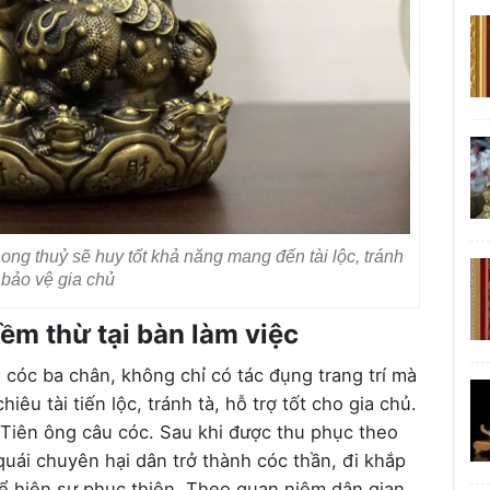
ng thuỷ sẽ huy tốt khả năng mang đến tài lộc, tránh
 bảo vệ gia chủ
ềm thừ tại bàn làm việc
 cóc ba chân, không chỉ có tác đụng trang trí mà
êu tài tiến lộc, tránh tà, hỗ trợ tốt cho gia chủ.
 Tiên ông câu cóc. Sau khi được thu phục theo
uái chuyên hại dân trở thành cóc thần, đi khắp
hể hiện sự phục thiện. Theo quan niệm dân gian,