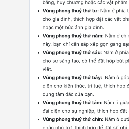
bằng, huy chương hoặc các vật phẩm p
Vùng phong thuỷ thứ tư:
Nằm ở phía ta
cho gia đình, thích hợp đặt các vật p
hoặc một bức ảnh gia đình.
Vùng phong thuỷ thứ năm:
Nằm ở chín
này, bạn chỉ cần sắp xếp gọn gàng sạ
Vùng phong thuỷ thứ sáu:
Nằm ở phía 
cho sự sáng tạo, có thể đặt hộp bút p
viết.
Vùng phong thuỷ thứ bảy:
Nằm ở góc 
diện cho kiến thức, trí tuệ, thích hợp
dụng tâm đắc của bạn.
Vùng phong thuỷ thứ tám:
Nằm ở giữa 
đại diện cho sự nghiệp, thích hợp đặt
Vùng phong thuỷ thứ chín:
Nằm ở dưới
nhân phù trợ, thích hợp để đặt sổ gh