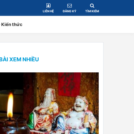
LIÊN HỆ
ĐĂNG KÝ
TÌM KIẾM
– Kiến thức
BÀI XEM NHIỀU