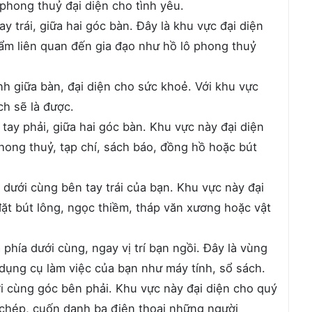
hong thuỷ đại diện cho tình yêu.
y trái, giữa hai góc bàn. Đây là khu vực đại diện
hẩm liên quan đến gia đạo như hồ lô phong thuỷ
h giữa bàn, đại diện cho sức khoẻ. Với khu vực
ch sẽ là được.
tay phải, giữa hai góc bàn. Khu vực này đại diện
hong thuỷ, tạp chí, sách báo, đồng hồ hoặc bút
dưới cùng bên tay trái của bạn. Khu vực này đại
 đặt bút lông, ngọc thiềm, tháp văn xương hoặc vật
phía dưới cùng, ngay vị trí bạn ngồi. Đây là vùng
 dụng cụ làm việc của bạn như máy tính, sổ sách.
 cùng góc bên phải. Khu vực này đại diện cho quý
i chép, cuốn danh bạ điện thoại những người