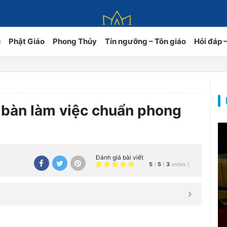
ủ
Phật Giáo
Phong Thủy
Tín ngưỡng – Tôn giáo
Hỏi đáp 
 bàn làm việc chuẩn phong
Đánh giá bài viết
5
/
5
(
3
votes
)