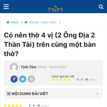
HOME
/
HỎI ĐÁP - KIẾN THỨC
/
Có nên thờ 4 vị (2 Ông Địa 2
Thần Tài) trên cùng một bàn
thờ?
Tịnh Tâm
14:56 - 02/01/2022
Đánh giá bài viết
5
/
5
(
16
votes
)
NỘI DUNG BÀI VIẾT
5
/
5
(
16
votes
)