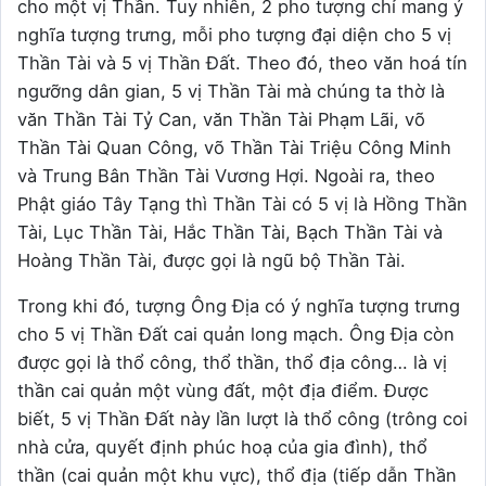
cho một vị Thần. Tuy nhiên, 2 pho tượng chỉ mang ý
nghĩa tượng trưng, mỗi pho tượng đại diện cho 5 vị
Thần Tài và 5 vị Thần Đất. Theo đó, theo văn hoá tín
ngưỡng dân gian, 5 vị Thần Tài mà chúng ta thờ là
văn Thần Tài Tỷ Can, văn Thần Tài Phạm Lãi, võ
Thần Tài Quan Công, võ Thần Tài Triệu Công Minh
và Trung Bân Thần Tài Vương Hợi. Ngoài ra, theo
Phật giáo Tây Tạng thì Thần Tài có 5 vị là Hồng Thần
Tài, Lục Thần Tài, Hắc Thần Tài, Bạch Thần Tài và
Hoàng Thần Tài, được gọi là ngũ bộ Thần Tài.
Trong khi đó, tượng Ông Địa có ý nghĩa tượng trưng
cho 5 vị Thần Đất cai quản long mạch. Ông Địa còn
được gọi là thổ công, thổ thần, thổ địa công… là vị
thần cai quản một vùng đất, một địa điểm. Được
biết, 5 vị Thần Đất này lần lượt là thổ công (trông coi
nhà cửa, quyết định phúc hoạ của gia đình), thổ
thần (cai quản một khu vực), thổ địa (tiếp dẫn Thần