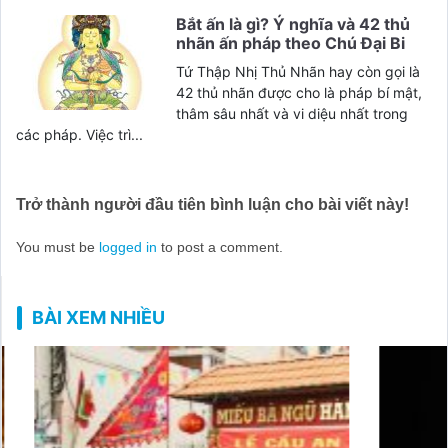
Bắt ấn là gì? Ý nghĩa và 42 thủ
nhãn ấn pháp theo Chú Đại Bi
Tứ Thập Nhị Thủ Nhãn hay còn gọi là
42 thủ nhãn được cho là pháp bí mật,
thâm sâu nhất và vi diệu nhất trong
các pháp. Việc trì...
Trở thành người đầu tiên bình luận cho bài viết này!
You must be
logged in
to post a comment.
BÀI XEM NHIỀU
Bắt 
pháp