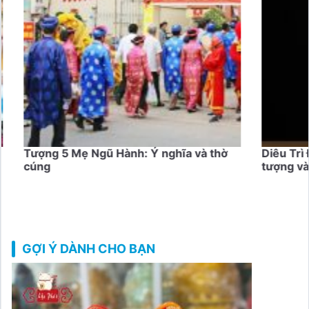
thờ
Diêu Trì Địa Mẫu là ai? Ý nghĩa hình
tượng và thờ cúng
GỢI Ý DÀNH CHO BẠN