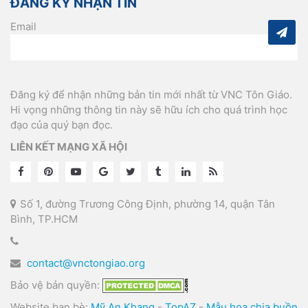
ĐĂNG KÝ NHẬN TIN
Email
Đăng ký để nhận những bản tin mới nhất từ VNC Tôn Giáo.
Hi vọng những thông tin này sẽ hữu ích cho quá trình học
đạo của quý bạn đọc.
LIÊN KẾT MẠNG XÃ HỘI
Số 1, đường Trương Công Định, phường 14, quận Tân
Bình, TP.HCM
contact@vnctongiao.org
Bảo vệ bản quyền:
Website bạn bè:
Mỹ An Khang
-
TopAZ
-
Mẫu hoa chia buồn