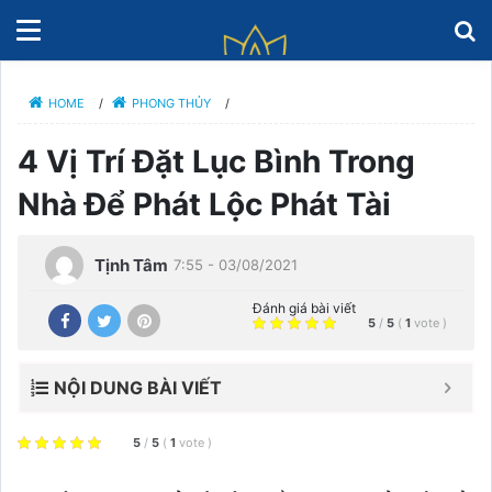
HOME
/
PHONG THỦY
/
4 Vị Trí Đặt Lục Bình Trong
Nhà Để Phát Lộc Phát Tài
Tịnh Tâm
7:55 - 03/08/2021
Đánh giá bài viết
5
/
5
(
1
vote
)
NỘI DUNG BÀI VIẾT
5
/
5
(
1
vote
)