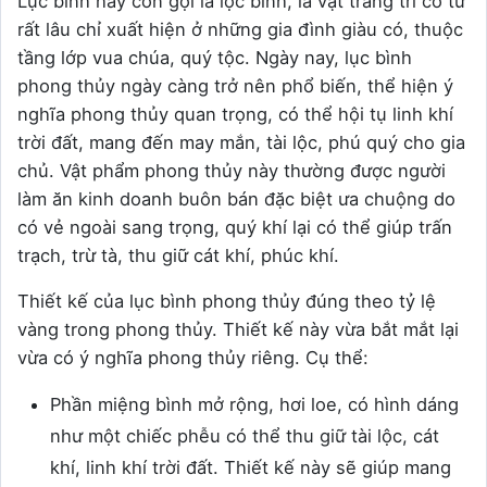
Lục bình hay còn gọi là lộc bình, là vật trang trí có từ
rất lâu chỉ xuất hiện ở những gia đình giàu có, thuộc
tầng lớp vua chúa, quý tộc. Ngày nay, lục bình
phong thủy ngày càng trở nên phổ biến, thể hiện ý
nghĩa phong thủy quan trọng, có thể hội tụ linh khí
trời đất, mang đến may mắn, tài lộc, phú quý cho gia
chủ. Vật phẩm phong thủy này thường được người
làm ăn kinh doanh buôn bán đặc biệt ưa chuộng do
có vẻ ngoài sang trọng, quý khí lại có thể giúp trấn
trạch, trừ tà, thu giữ cát khí, phúc khí.
Thiết kế của lục bình phong thủy đúng theo tỷ lệ
vàng trong phong thủy. Thiết kế này vừa bắt mắt lại
vừa có ý nghĩa phong thủy riêng. Cụ thể:
Phần miệng bình mở rộng, hơi loe, có hình dáng
như một chiếc phễu có thể thu giữ tài lộc, cát
khí, linh khí trời đất. Thiết kế này sẽ giúp mang