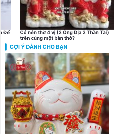
h Đế
Có nên thờ 4 vị (2 Ông Địa 2 Thần Tài)
Bài 
trên cùng một bàn thờ?
trên
GỢI Ý DÀNH CHO BẠN