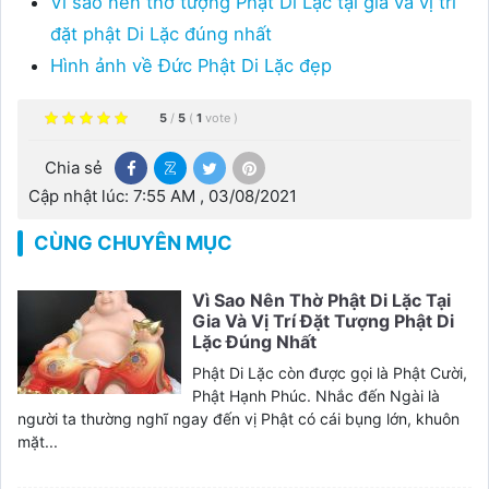
Vì sao nên thờ tượng Phật Di Lặc tại gia và vị trí
đặt phật Di Lặc đúng nhất
Hình ảnh về Đức Phật Di Lặc đẹp
5
/
5
(
1
vote
)
Chia sẻ
Cập nhật lúc: 7:55 AM , 03/08/2021
CÙNG CHUYÊN MỤC
Vì Sao Nên Thờ Phật Di Lặc Tại
Gia Và Vị Trí Đặt Tượng Phật Di
Lặc Đúng Nhất
Phật Di Lặc còn được gọi là Phật Cười,
Phật Hạnh Phúc. Nhắc đến Ngài là
người ta thường nghĩ ngay đến vị Phật có cái bụng lớn, khuôn
mặt...