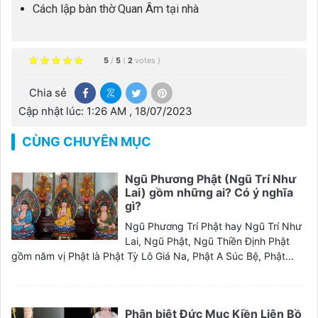
Cách lập bàn thờ Quan Âm tại nhà
5
/
5
(
2
votes
)
Chia sẻ
Cập nhật lúc: 1:26 AM , 18/07/2023
CÙNG CHUYÊN MỤC
Ngũ Phương Phật (Ngũ Trí Như
Lai) gồm những ai? Có ý nghĩa
gì?
Ngũ Phương Trí Phật hay Ngũ Trí Như
Lai, Ngũ Phật, Ngũ Thiền Định Phật
gồm năm vị Phật là Phật Tỳ Lô Giá Na, Phật A Súc Bệ, Phật...
Phân biệt Đức Mục Kiền Liên Bồ