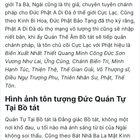
giới Ta Bà, Ngài cũng là thị giả, chuyên tuyên chánh
pháp cho Đức Phật A Di Đà ở thế giới Cực Lạc. Cũng
theo Kinh Bi Hoa, Đức Phật Bảo Tạng đã thọ ký rằng,
Phật A Di Đà dù thọ mạng vô lượng thì cũng sẽ nhập
niết bàn, khi ấy Quán Thế Âm Bồ tát sẽ tiếp quản
chánh pháp, là tôn chủ cõi Cực Lạc với Phật hiệu là
Biến Xuất Nhất Thiết Quang Minh Công Đức Sơn
Vương Như Lai, Ứng Cúng, Chánh Biến Tri, Minh
Hạnh Túc, Thiện Thệ, Thế Gian Giải, Vô Thượng sĩ,
Điều Ngự Trượng Phu, Thiên Nhân Sư, Phật, Thế
Tôn
.
Hình ảnh tôn tượng Đức Quán Tự
Tại Bồ tát
Quán Tự Tại Bồ tát là Đẳng giác Bồ tát, không một
nơi khổ đau, u tối nào mà ánh sáng từ bi của Ngài
không soi thấu. Cũng theo Bát Nhã Ba La Mật Kinh