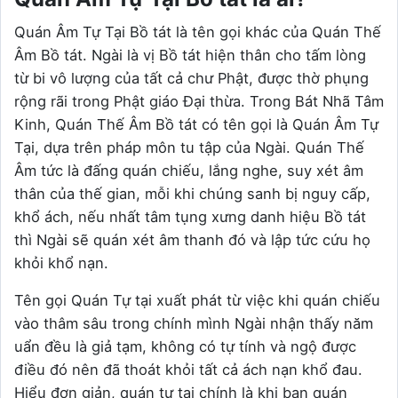
Quán Âm Tự Tại Bồ tát là tên gọi khác của Quán Thế
Âm Bồ tát. Ngài là vị Bồ tát hiện thân cho tấm lòng
từ bi vô lượng của tất cả chư Phật, được thờ phụng
rộng rãi trong Phật giáo Đại thừa. Trong Bát Nhã Tâm
Kinh, Quán Thế Âm Bồ tát có tên gọi là Quán Âm Tự
Tại, dựa trên pháp môn tu tập của Ngài. Quán Thế
Âm tức là đấng quán chiếu, lắng nghe, suy xét âm
thân của thế gian, mỗi khi chúng sanh bị nguy cấp,
khổ ách, nếu nhất tâm tụng xưng danh hiệu Bồ tát
thì Ngài sẽ quán xét âm thanh đó và lập tức cứu họ
khỏi khổ nạn.
Tên gọi Quán Tự tại xuất phát từ việc khi quán chiếu
vào thâm sâu trong chính mình Ngài nhận thấy năm
uẩn đều là giả tạm, không có tự tính và ngộ được
điều đó nên đã thoát khỏi tất cả ách nạn khổ đau.
Hiểu đơn giản, quán tự tại chính là khi bạn quán