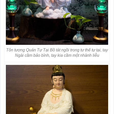
Tôn tượng Quán Tự Tại Bồ tát ngồi trong tư thế tự tại, tay
Ngài cầm bảo bình, tay kia cầm một nhành liễu