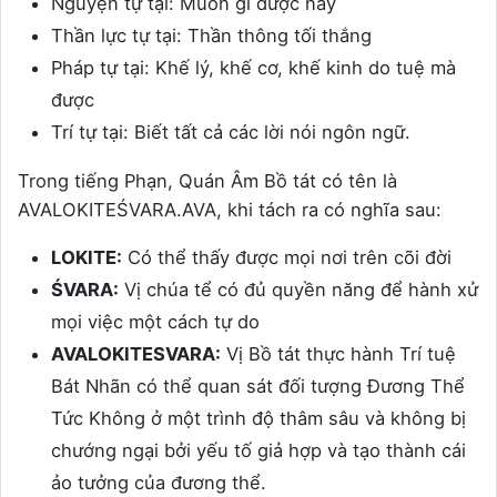
Nguyện tự tại: Muốn gì được nấy
Thần lực tự tại: Thần thông tối thắng
Pháp tự tại: Khế lý, khế cơ, khế kinh do tuệ mà
được
Trí tự tại: Biết tất cả các lời nói ngôn ngữ.
Trong tiếng Phạn, Quán Âm Bồ tát có tên là
AVALOKITEŚVARA.AVA, khi tách ra có nghĩa sau:
LOKITE:
Có thể thấy được mọi nơi trên cõi đời
ŚVARA:
Vị chúa tể có đủ quyền năng để hành xử
mọi việc một cách tự do
AVALOKITESVARA:
Vị Bồ tát thực hành Trí tuệ
Bát Nhãn có thể quan sát đối tượng Đương Thể
Tức Không ở một trình độ thâm sâu và không bị
chướng ngại bởi yếu tố giả hợp và tạo thành cái
ảo tưởng của đương thể.