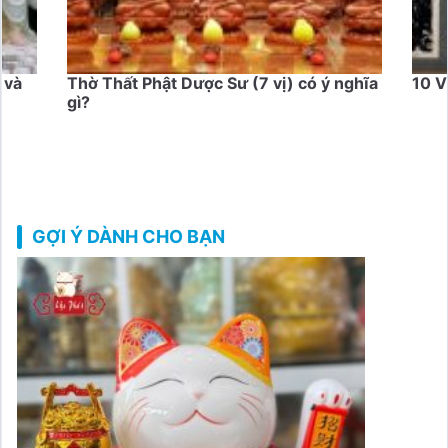
nghĩa
10 Vị Đại Đệ Tử Của Đức Phật Là Ai ?
GỢI Ý DÀNH CHO BẠN