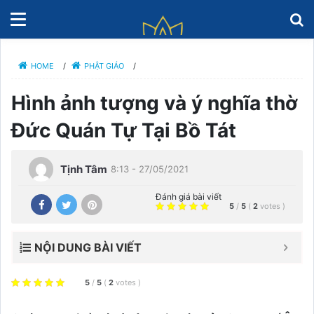
HOME
/
PHẬT GIÁO
/
Hình ảnh tượng và ý nghĩa thờ
Đức Quán Tự Tại Bồ Tát
Tịnh Tâm
8:13 - 27/05/2021
Đánh giá bài viết
5
/
5
(
2
votes
)
NỘI DUNG BÀI VIẾT
5
/
5
(
2
votes
)