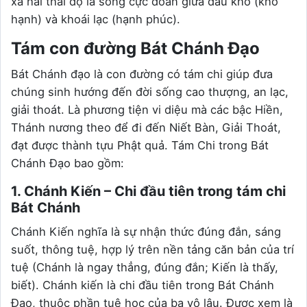
xa hai thái độ là sống cực đoan giữa đau khổ (khổ
hạnh) và khoái lạc (hạnh phúc).
Tám con đường Bát Chánh Đạo
Bát Chánh đạo là con đường có tám chi giúp đưa
chúng sinh hướng đến đời sống cao thượng, an lạc,
giải thoát. Là phương tiện vi diệu mà các bậc Hiền,
Thánh nương theo để đi đến Niết Bàn, Giải Thoát,
đạt được thành tựu Phật quả. Tám Chi trong Bát
Chánh Đạo bao gồm:
1. Chánh Kiến – Chi đầu tiên trong tám chi
Bát Chánh
Chánh Kiến nghĩa là sự nhận thức đúng đắn, sáng
suốt, thông tuệ, hợp lý trên nền tảng căn bản của trí
tuệ (Chánh là ngay thẳng, đúng đắn; Kiến là thấy,
biết). Chánh kiến là chi đầu tiên trong Bát Chánh
Đạo, thuộc phần tuệ học của ba vô lậu. Được xem là