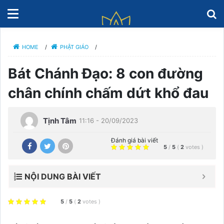
HOME
/
PHẬT GIÁO
/
Bát Chánh Đạo: 8 con đường
chân chính chấm dứt khổ đau
Tịnh Tâm
11:16 - 20/09/2023
Đánh giá bài viết
5
/
5
(
2
votes
)
NỘI DUNG BÀI VIẾT
5
/
5
(
2
votes
)