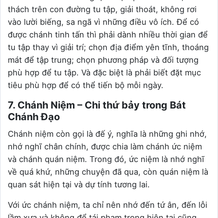
thách trên con đường tu tập, giải thoát, không rơi
vào lười biếng, sa ngã vì những điều vô ích. Để có
được chánh tinh tấn thì phải dành nhiều thời gian để
tu tập thay vì giải trí; chọn địa điểm yên tĩnh, thoáng
mát để tập trung; chọn phương pháp và đối tượng
phù hợp để tu tập. Và đặc biệt là phải biết đặt mục
tiêu phù hợp để có thể tiến bộ mỗi ngày.
7. Chánh Niệm – Chi thứ bảy trong Bát
Chánh Đạo
Chánh niệm còn gọi là đế ý, nghĩa là những ghi nhớ,
nhớ nghĩ chân chính, được chia làm chánh ức niệm
và chánh quán niệm. Trong đó, ức niệm là nhớ nghĩ
về quá khứ, những chuyện đã qua, còn quán niệm là
quan sát hiện tại và dự tính tương lai.
Với ức chánh niệm, ta chỉ nên nhớ đến tứ ân, đến lỗi
lầm xưa và không để tái phạm trong hiện tại cũng