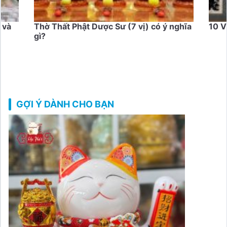
hật Dược Sư (7 vị) có ý nghĩa
10 Vị Đại Đệ Tử Của Đức 
GỢI Ý DÀNH CHO BẠN