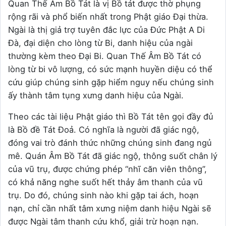
Quan Thế Âm Bồ Tát là vị Bồ tát được thờ phụng
rộng rãi và phổ biến nhất trong Phật giáo Đại thừa.
Ngài là thị giả trợ tuyên đắc lực của Đức Phật A Di
Đà, đại diện cho lòng từ Bi, danh hiệu của ngài
thường kèm theo Đại Bi. Quan Thế Âm Bồ Tát có
lòng từ bi vô lượng, có sức mạnh huyền diệu có thể
cứu giúp chúng sinh gặp hiểm nguy nếu chúng sinh
ấy thành tâm tụng xưng danh hiệu của Ngài.
Theo các tài liệu Phật giáo thì Bồ Tát tên gọi đầy đủ
là Bồ đề Tát Đoả. Có nghĩa là người đã giác ngộ,
đóng vai trò đánh thức những chúng sinh đang ngủ
mê. Quán Âm Bồ Tát đã giác ngộ, thông suốt chân lý
của vũ trụ, được chứng phép “nhĩ căn viên thông”,
có khả năng nghe suốt hết thảy âm thanh của vũ
trụ. Do đó, chúng sinh nào khi gặp tai ách, hoạn
nạn, chỉ cần nhất tâm xưng niệm danh hiệu Ngài sẽ
được Ngài tâm thanh cứu khổ, giải trừ hoạn nạn.