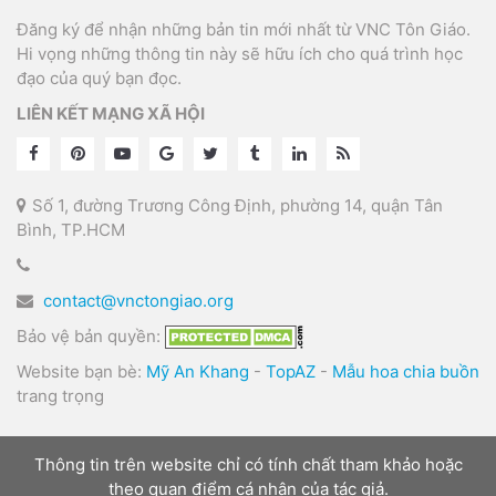
Đăng ký để nhận những bản tin mới nhất từ VNC Tôn Giáo.
Hi vọng những thông tin này sẽ hữu ích cho quá trình học
đạo của quý bạn đọc.
LIÊN KẾT MẠNG XÃ HỘI
Số 1, đường Trương Công Định, phường 14, quận Tân
Bình, TP.HCM
contact@vnctongiao.org
Bảo vệ bản quyền:
Website bạn bè:
Mỹ An Khang
-
TopAZ
-
Mẫu hoa chia buồn
trang trọng
Thông tin trên website chỉ có tính chất tham khảo hoặc
theo quan điểm cá nhân của tác giả.