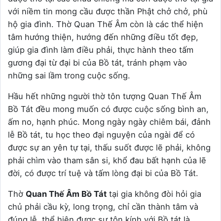
với niềm tin mong cầu được thần Phật chở chở, phù
hộ gia đình. Thờ Quan Thế Âm còn là các thể hiện
tâm hướng thiện, hướng đến những điều tốt đẹp,
giúp gia đình làm điều phải, thực hành theo tấm
gương đại từ đại bi của Bồ tát, tránh phạm vào
những sai lầm trong cuộc sống.
Hầu hết những người thờ tôn tượng Quan Thế Âm
Bồ Tát đều mong muốn có được cuộc sống bình an,
ấm no, hạnh phúc. Mong ngày ngày chiêm bái, đảnh
lễ Bồ tát, tu học theo đại nguyện của ngài để có
được sự an yên tự tại, thấu suốt được lẽ phải, không
phải chìm vào tham sân si, khổ đau bất hạnh của lẽ
đời, có được trí tuệ và tấm lòng đại bi của Bồ Tát.
Thờ
Quan Thế Âm Bồ Tát
tại gia không đòi hỏi gia
chủ phải cầu kỳ, long trọng, chỉ cần thành tâm và
đúng lễ, thể hiện được sự tôn kính với Bồ tát là