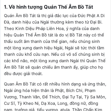
1. Về hình tượng Quán Thế Âm Bồ Tát
Quán Âm Bồ Tát là thị giả đắc lực của Đức Phật A Di
Đà, danh hiệu của Ngài thường kèm theo từ Đại Bi.
Theo Kinh Diệu Pháp Liên Hoa, ý nghĩa của danh
hiệu Quán Thế Âm Bồ tát là do vị Bồ Tát này có thể
thấu suốt âm thanh của thế gian, nếu chúng sinh
một lòng xưng danh hiệu Ngài, Ngài sẽ tức thời tầm
thanh cứu khổ cứu nạn. Nếu có vô số chúng sinh bị
các khổ não, một lòng xưng danh Ngài thì Quán Thế
Âm Bồ Tát sẽ quán chiếu âm thanh ấy, giúp cho họ
đều được giải thoát.
Quan Âm Bồ Tát có rất nhiều hình dạng và ứng thân,
Ngài ứng hóa hiện thân là Phật, Bích Chi, Phạm
Vương, Thanh Văn, Đế Thích, Đại Tự Tại, Tỳ Sa Môn,
Cư Sĩ, Tỳ Kheo Ni, Dạ Xoa, Long, đồng nữ, đồng
nam, trưởng giả, tiểu vương, atula, Thần Chấp Kim