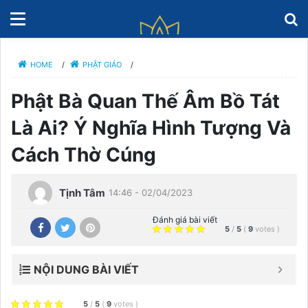
HOME
/
PHẬT GIÁO
/
Phật Bà Quan Thế Âm Bồ Tát
Là Ai? Ý Nghĩa Hình Tượng Và
Cách Thờ Cúng
Tịnh Tâm
14:46 - 02/04/2023
Đánh giá bài viết
5
/
5
(
9
votes
)
NỘI DUNG BÀI VIẾT
5
/
5
(
9
votes
)