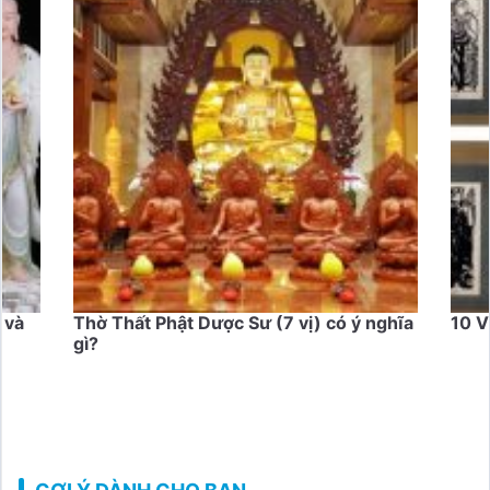
 có ý nghĩa
10 Vị Đại Đệ Tử Của Đức Phật Là Ai ?