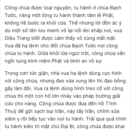
Công chúa được toại nguyện, tu hành ở chùa Bạch
Tước, nàng một lòng tu hành thành tâm lễ Phật,
không hề bước ra khỏi cửa. Thế nhưng lời đồn ác ý
do một số tên lưu manh vô lại nổi lên khắp nơi, vua
Diệu Trang biết được cảm thấy vô cùng mất mặt.
Vua đã hạ lệnh cho đốt chùa Bạch Tước nơi công
chúa tu hành. Giữa khỏi lửa ngút trời, công chúa vẫn
ngồi tụng kinh niệm Phật và bình an vô sự.
Trong cơn tức giận, nhà vua hạ lệnh dùng cực hình
với công chúa, nhưng đao vừa vung lên thì đao bỗng
gãy làm đôi. Vua ra lệnh dùng hình treo cổ với công
chùa thì một con hổ lớn nhảy vào pháp trường giải
cứu cho nàng. Công chúa được đưa đến hồ Tĩnh
Thuỷ để gột sạch bụi trần, này tẩy trần, chỉnh sửa
xiêm y rồi tiếp tục vào núi tu hành. Trải qua quá trình
tu hành kiên trì mật chú Đại Bi, công chúa được khai