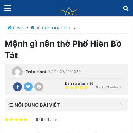
HOME
/
HỎI ĐÁP - KIẾN THỨC
/
Mệnh gì nên thờ Phổ Hiền Bồ
Tát
Trần Hoai
9:47 - 27/12/2020
Đánh giá bài viết
5
/
5
(
11
votes
)
NỘI DUNG BÀI VIẾT
5
/
5
(
11
votes
)