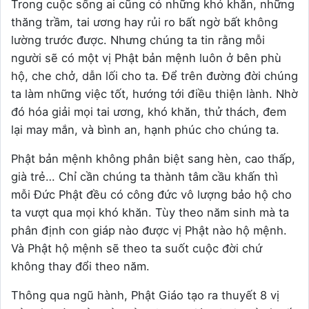
Trong cuộc sống ai cũng có những khó khăn, những
thăng trầm, tai ương hay rủi ro bất ngờ bất không
lường trước được. Nhưng chúng ta tin rằng mỗi
người sẽ có một vị Phật bản mệnh luôn ở bên phù
hộ, che chở, dẫn lối cho ta. Để trên đường đời chúng
ta làm những việc tốt, hướng tới điều thiện lành. Nhờ
đó hóa giải mọi tai ương, khó khăn, thử thách, đem
lại may mắn, và bình an, hạnh phúc cho chúng ta.
Phật bản mệnh không phân biệt sang hèn, cao thấp,
già trẻ… Chỉ cần chúng ta thành tâm cầu khấn thì
mỗi Đức Phật đều có công đức vô lượng bảo hộ cho
ta vượt qua mọi khó khăn. Tùy theo năm sinh mà ta
phân định con giáp nào được vị Phật nào hộ mệnh.
Và Phật hộ mệnh sẽ theo ta suốt cuộc đời chứ
không thay đổi theo năm.
Thông qua ngũ hành, Phật Giáo tạo ra thuyết 8 vị