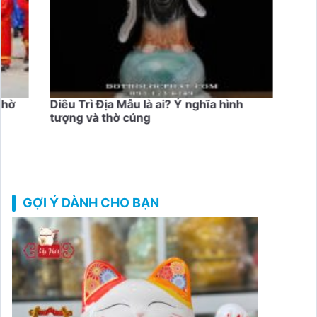
thờ
Diêu Trì Địa Mẫu là ai? Ý nghĩa hình
Bắt 
tượng và thờ cúng
pháp
GỢI Ý DÀNH CHO BẠN