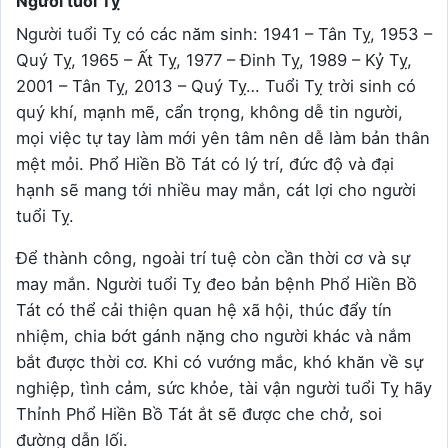
Người tuổi Tỵ
Người tuổi Tỵ có các năm sinh: 1941 – Tân Tỵ, 1953 –
Quý Tỵ, 1965 – Ất Tỵ, 1977 – Đinh Tỵ, 1989 – Kỷ Tỵ,
2001 – Tân Tỵ, 2013 – Quý Tỵ… Tuổi Tỵ trời sinh có
quý khí, mạnh mẽ, cẩn trọng, không dễ tin người,
mọi việc tự tay làm mới yên tâm nên dễ làm bản thân
mệt mỏi. Phổ Hiền Bồ Tát có lý trí, đức độ và đại
hạnh sẽ mang tới nhiều may mắn, cát lợi cho người
tuổi Tỵ.
Để thành công, ngoài trí tuệ còn cần thời cơ và sự
may mắn. Người tuổi Tỵ đeo bản bệnh Phổ Hiền Bồ
Tát có thể cải thiện quan hệ xã hội, thúc đẩy tín
nhiệm, chia bớt gánh nặng cho người khác và nắm
bắt được thời cơ. Khi có vướng mắc, khó khăn về sự
nghiệp, tình cảm, sức khỏe, tài vận người tuổi Tỵ hãy
Thỉnh Phổ Hiền Bồ Tát ắt sẽ được che chở, soi
đường dẫn lối.