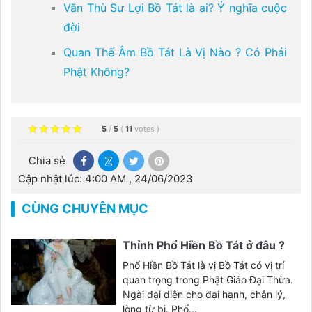
Văn Thù Sư Lợi Bồ Tát là ai? Ý nghĩa cuộc
đời
Quan Thế Âm Bồ Tát Là Vị Nào ? Có Phải
Phật Không?
5
/
5
(
11
votes
)
Chia sẻ
Cập nhật lúc: 4:00 AM , 24/06/2023
CÙNG CHUYÊN MỤC
Thỉnh Phổ Hiền Bồ Tát ở đâu ?
Phổ Hiền Bồ Tát là vị Bồ Tát có vị trí
quan trọng trong Phật Giáo Đại Thừa.
Ngài đại diện cho đại hạnh, chân lý,
lòng từ bi. Phổ...