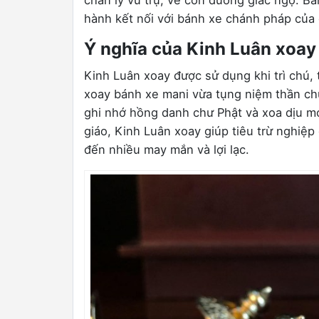
chân lý vũ trụ, về con đường giác ngộ. Bá
hành kết nối với bánh xe chánh pháp của 
Ý nghĩa của Kinh Luân xoay
Kinh Luân xoay được sử dụng khi trì chú,
xoay bánh xe mani vừa tụng niệm thần c
ghi nhớ hồng danh chư Phật và xoa dịu mọ
giáo, Kinh Luân xoay giúp tiêu trừ nghiệ
đến nhiều may mắn và lợi lạc.