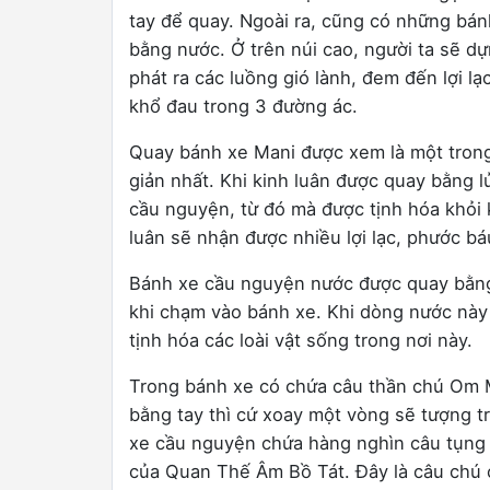
tay để quay. Ngoài ra, cũng có những bán
bằng nước. Ở trên núi cao, người ta sẽ dự
phát ra các luồng gió lành, đem đến lợi lạ
khổ đau trong 3 đường ác.
Quay bánh xe Mani được xem là một tron
giản nhất. Khi kinh luân được quay bằng 
cầu nguyện, từ đó mà được tịnh hóa khỏi 
luân sẽ nhận được nhiều lợi lạc, phước bá
Bánh xe cầu nguyện nước được quay bằng
khi chạm vào bánh xe. Khi dòng nước này
tịnh hóa các loài vật sống trong nơi này.
Trong bánh xe có chứa câu thần chú Om
bằng tay thì cứ xoay một vòng sẽ tượng t
xe cầu nguyện chứa hàng nghìn câu tụng 
của Quan Thế Âm Bồ Tát. Đây là câu chú có