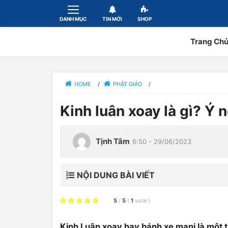
DANH MỤC
TIN MỚI
SHOP
Trang Ch
HOME
/
PHẬT GIÁO
/
Kinh luân xoay là gì? Ý 
Tịnh Tâm
6:50 - 29/06/2023
NỘI DUNG BÀI VIẾT
5
/
5
(
1
vote
)
Kinh Luân xoay hay bánh xe mani là một 