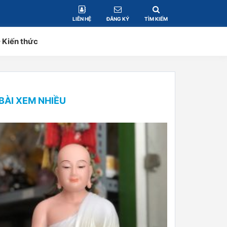
LIÊN HỆ
ĐĂNG KÝ
TÌM KIẾM
– Kiến thức
BÀI XEM NHIỀU