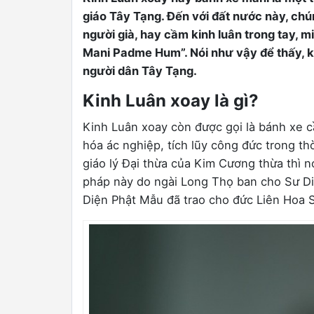
giáo Tây Tạng. Đến với đất nước này, chún
người già, hay cầm kinh luân trong tay,
Mani Padme Hum”. Nói như vậy để thấy, ki
người dân Tây Tạng.
Kinh Luân xoay là gì?
Kinh Luân xoay còn được gọi là bánh xe c
hóa ác nghiệp, tích lũy công đức trong th
giáo lý Đại thừa của Kim Cương thừa thì nơ
pháp này do ngài Long Thọ ban cho Sư D
Diện Phật Mẫu đã trao cho đức Liên Hoa 
0