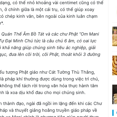
a dạng, có thể nhỏ khoảng vài centimet cũng có thể
n, ở chính giữa là một cái trụ, có thể giúp xoay
có chép kinh văn, bên ngoài của kinh luân chạm
n
*.
a Quán Thế Âm Bồ Tát và các chư Phật “Om Mani
ự Đại Minh Chú tức là câu chú 6 âm, có oai lực
ó khả năng giúp chúng sinh tiêu ác nghiệp, giải
c, đưa lên cõi trời, cõi Phật, thoát khỏi 3 đường
biểu tượng Phật giáo như Cát Tường Thù Thắng,
à pháp khí thường được dùng trong việc trì chú,
 không thể tách rời trong văn hóa thực hành tâm
nh là xoa dịu khổ đau cho mọi chúng sinh.
n thành đạo, ngài đã ngồi im lặng đến khi các Chư
háp và thuyết giảng hoằng truyền giáo pháp về