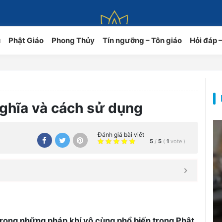
ủ
Phật Giáo
Phong Thủy
Tín ngưỡng – Tôn giáo
Hỏi đáp 
nghĩa và cách sử dụng
Đánh giá bài viết
5
/
5
(
1
vote
)
trong những pháp khí vô cùng phổ biến trong Phật