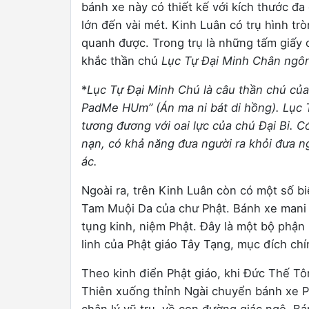
bánh xe này có thiết kế với kích thước đ
lớn đến vài mét. Kinh Luân có trụ hình trò
quanh được. Trong trụ là những tấm giấy 
khắc thần chú
Lục Tự Đại Minh Chân ngô
*
Lục Tự Đại Minh Chú là câu thần chú củ
PadMe HUm” (Án ma ni bát di hồng). Lục T
tương đương với oai lực của chú Đại Bi. C
nạn, có khả năng đưa người ra khỏi đưa ngụ
ác.
Ngoài ra, trên Kinh Luân còn có một số 
Tam Muội Da của chư Phật. Bánh xe mani l
tụng kinh, niệm Phật. Đây là một bộ phận
linh của Phật giáo Tây Tạng, mục đích chí
Theo kinh điển Phật giáo, khi Đức Thế Tô
Thiên xuống thỉnh Ngài chuyển bánh xe P