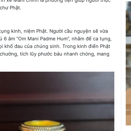
nh xe Mani chính là phương tiện giúp người thực
chư Phật.
 tụng kinh, niệm Phật. Người cầu nguyện sẽ vừa
hú 6 âm “Om Mani Padme Hum”, nhằm để ca tụng,
i khổ đau của chúng sinh. Trong kinh điển Phật
p chướng, tích lũy phước báu nhanh chóng, mang