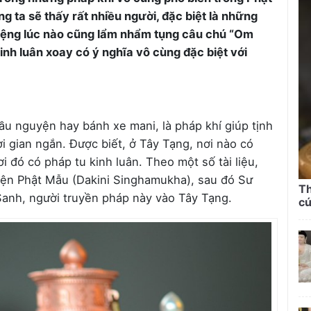
g ta sẽ thấy rất nhiều người, đặc biệt là những
 miệng lúc nào cũng lẩm nhẩm tụng câu chú “Om
nh luân xoay có ý nghĩa vô cùng đặc biệt với
ầu nguyện hay bánh xe mani, là pháp khí giúp tịnh
ời gian ngắn. Được biết, ở Tây Tạng, nơi nào có
i đó có pháp tu kinh luân. Theo một số tài liệu,
iện Phật Mẫu (Dakini Singhamukha), sau đó Sư
Th
Sanh, người truyền pháp này vào Tây Tạng.
cú