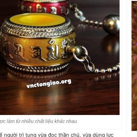
ợc làm từ nhiều chất liệu khác nhau
ể người trì tụng vừa đọc thần chú, vừa dùng lực