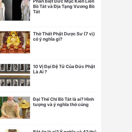
Phân biệt Đức Mục Kiền Liên
Bồ Tát và Địa Tạng Vương Bồ
Tát
Thờ Thất Phật Dược Sư (7 vị)
có ý nghĩa gì?
10 Vị Đại Đệ Tử Của Đức Phật
Là Ai ?
Đại Thế Chí Bồ Tát là ai? Hình
tượng và ý nghĩa thờ cúng
Bắt ấn là gì? Ý nghĩa và 42 thủ