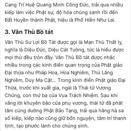
Cang Trí Huệ Quang Minh Công Đức, trải qua nhiều
kiếp làm việc Phật sự, độ hóa chúng sanh rồi đến
Bất Huyền thành Phật, hiệu là Phổ Hiền Như Lai.
3. Văn Thù Bồ tát
Văn Thù Sư Lợi Bồ Tát được gọi là Mạn Thù Thất lỵ,
nghĩa là Diệu Đức, Diệu Cát Tường, tức là hiểu được
mọi thứ đều tròn đầy. Văn Thù Bồ tát được nhắc
nhiều trong các kinh điển quan trọng của Phật giáo
Đại thừa như Pháp Hoa, Hoa Nghiêm, Thủ Lăng
Nghiêm, Duy Ma Cật… Trong kinh điển Phật giáo Đại
Thừa, trước khi xuất gia, ngài là Thái tử Vương
Chúng, con thứ ba của Vua Trách Nhiệm. Sau khi
vâng lời khuyên bảo của phụ vương, thái tử đã phát
tâm cúng dường Phật Bảo Tạng, trải qua hằng hà sa
số kiếp, kiếp nào cũng giữ bổn nguyện, tâm trí thanh
tịnh, tạo phước lành cho chúng sinh.