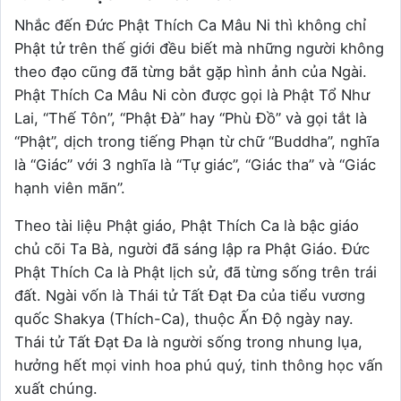
Nhắc đến Đức Phật Thích Ca Mâu Ni thì không chỉ
Phật tử trên thế giới đều biết mà những người không
theo đạo cũng đã từng bắt gặp hình ảnh của Ngài.
Phật Thích Ca Mâu Ni còn được gọi là Phật Tổ Như
Lai, “Thế Tôn”, “Phật Đà” hay “Phù Đồ” và gọi tắt là
“Phật”, dịch trong tiếng Phạn từ chữ “Buddha”, nghĩa
là “Giác” với 3 nghĩa là “Tự giác”, “Giác tha” và “Giác
hạnh viên mãn”.
Theo tài liệu Phật giáo, Phật Thích Ca là bậc giáo
chủ cõi Ta Bà, người đã sáng lập ra Phật Giáo. Đức
Phật Thích Ca là Phật lịch sử, đã từng sống trên trái
đất. Ngài vốn là Thái tử Tất Đạt Đa của tiểu vương
quốc Shakya (Thích-Ca), thuộc Ấn Độ ngày nay.
Thái tử Tất Đạt Đa là người sống trong nhung lụa,
hưởng hết mọi vinh hoa phú quý, tinh thông học vấn
xuất chúng.