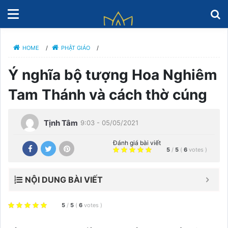
HOME
/
PHẬT GIÁO
/
Ý nghĩa bộ tượng Hoa Nghiêm
Tam Thánh và cách thờ cúng
Tịnh Tâm
9:03 - 05/05/2021
Đánh giá bài viết
5
/
5
(
6
votes
)
NỘI DUNG BÀI VIẾT
5
/
5
(
6
votes
)