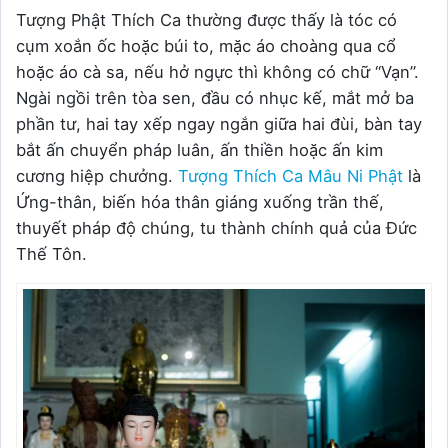
Tượng Phật Thích Ca thường được thấy là tóc có
cụm xoắn ốc hoặc búi to, mặc áo choàng qua cổ
hoặc áo cà sa, nếu hở ngực thì không có chữ “Vạn”.
Ngài ngồi trên tòa sen, đầu có nhục kế, mắt mở ba
phần tư, hai tay xếp ngay ngắn giữa hai đùi, bàn tay
bắt ấn chuyển pháp luân, ấn thiền hoặc ấn kim
cương hiệp chưởng.
Tượng Thích Ca Mâu Ni Phật
là
Ứng-thân, biến hóa thân giáng xuống trần thế,
thuyết pháp độ chúng, tu thành chính quả của Đức
Thế Tôn.