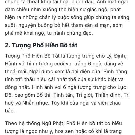
chúng ta thoát khỏi tai họa, buồn đau. Ánh mắt ngài
đăm chiêu nhìn xuống thể hiện sự giác ngộ, phát
hiện ra những chân lý cuộc sống giúp chúng ta sáng
suốt, nguyện buông bỏ hết tham sân si mạn, sớm
phá mê khai ngộ, tu hành chứng đạo.
2. Tượng Phổ Hiền Bồ tát
Tượng Phổ Hiền Bồ Tát là tượng trưng cho Lý, Định,
Hành với hình tượng cưỡi voi trắng 6 ngà, dáng vẻ
thoải mái. Ngài được xem là đại diện của “Bình đẳng
tính trí”, thấu hiểu cái nhất thể của sự khác biệt và
đồng nhất. Hình ảnh voi 6 ngà tượng trưng cho Lục
Độ, bao gồm Bố thí, Tinh tấn, Trì giới, Thiền định, Trí
huệ và Nhẫn nhục. Tùy khí của ngài và viên châu
bảo.
Theo hệ thống Ngũ Phật, Phổ Hiền bồ tát có biểu
tượng là ngọc như ý, hoa sen hoặc có khi là trang