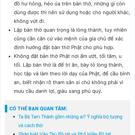
đồ hư hỏng, héo úa trên bàn thờ, những gì còn
dùng được thì nên sử dụng hoặc cho người khác,
không vứt đi.
Lập bàn thờ quan trọng là lòng thành, tuy nhiên
cũng cần căn cứ vào mệnh của gia chủ để xác
định hướng đặt bàn thờ Phật cho phù hợp.
Không đặt bàn thờ Phật nơi ẩm ướt, tối tăm, u
tối. Lập bàn thờ là để tri ân, bày tỏ lòng thành,
học tập và làm theo lời dạy của Phật, để cầu bình
an, biết nhận rõ tham sân si chứ không phải vì
mưu cầu danh lợi, giàu sang phú quý.
CÓ THỂ BẠN QUAN TÂM:
Ta Bà Tam Thánh gồm những ai? Ý nghĩa bộ tượng
và cách thờ
Phân biệt Văn Thù Bồ tát và Phổ Hiền Bồ tát