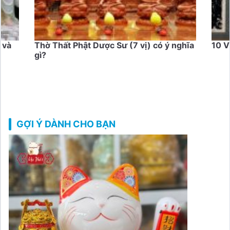
 và
Thờ Thất Phật Dược Sư (7 vị) có ý nghĩa
10 V
gì?
GỢI Ý DÀNH CHO BẠN