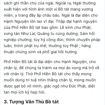
sách ghi thần chú của ngài. Ngoài ra, Ngài thường
xuất hiện với hình ảnh một vị Bồ tát mang vương
miện, y trang đầy ắp châu báu. Ngài là đại diện cho
Hạnh Nguyện lớn lao vĩ đại. Thập đại hạnh nguyện
của Phổ Hiền Bồ tát bao gồm: Lễ kính chư Phật;
xưng tán Như Lai; Quảng tu cúng dường; Sám hối
nghiệp chướng; tùy hỷ công đức; thỉnh chuyển pháp
luân; thỉnh phật trụ thế; thường tùy Phật ; hằng
thuận chúng sinh và phổ giai hồi hướng.
Phổ Hiền Bồ tát là đại diện cho Hạnh Nguyện, cho
chân lý, để chúng ta tránh xa mọi ảo vọng mà trở về
với chân lý. Thờ Phổ Hiền Bồ tát cho thấy mong
muốn dùng trí tuệ nhìn thẳng chân lý, mong muốn
được gạt bỏ vô minh, giác ngộ như Đức Phật, diệt
tan mọi ích kỷ hẹp hòi.
3. Tượng Văn Thù Bồ tát