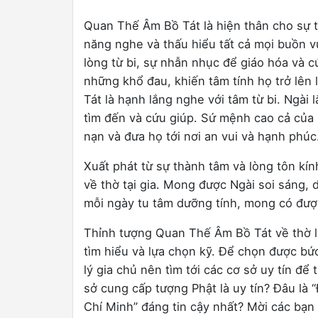
Quan Thế Âm Bồ Tát là hiện thân cho sự từ
năng nghe và thấu hiểu tất cả mọi buồn v
lòng từ bi, sự nhẫn nhục để giáo hóa và c
những khổ đau, khiến tâm tính họ trở lên
Tát là hạnh lắng nghe với tâm từ bi. Ngài
tìm đến và cứu giúp. Sứ mệnh cao cả của N
nạn và đưa họ tới nơi an vui và hạnh phúc
Xuất phát từ sự thành tâm và lòng tôn kí
về thờ tại gia. Mong được Ngài soi sáng, 
mỗi ngày tu tâm dưỡng tính, mong có được 
Thỉnh tượng Quan Thế Âm Bồ Tát về thờ là
0
tìm hiểu và lựa chọn kỹ. Để chọn được bứ
lý gia chủ nên tìm tới các cơ sở uy tín để
sở cung cấp tượng Phật là uy tín? Đâu là 
Chí Minh” đáng tin cậy nhất? Mời các bạn