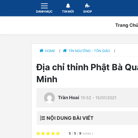
DANH MỤC
TIN MỚI
SHOP
Trang Ch
HOME
/
TÍN NGƯỠNG - TÔN GIÁO
/
Địa chỉ thỉnh Phật Bà Q
Minh
Trần Hoai
15:52 - 15/01/2021
NỘI DUNG BÀI VIẾT
5
/
5
(
9
votes
)