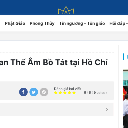
ủ
Phật Giáo
Phong Thủy
Tín ngưỡng – Tôn giáo
Hỏi đáp 
uan Thế Âm Bồ Tát tại Hồ Chí
Đánh giá bài viết
5
/
5
(
9
votes
)