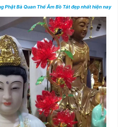
g Phật Bà Quan Thế Âm Bồ Tát đẹp nhất hiện nay