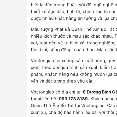
biệt là đúc tượng Phật. Với đội ngũ nghệ
thiết kế độc đáo, tinh tế, chính xác từ chi
được nhiều khác hàng tin tưởng và lựa ch
Mẫu tượng Phật Bà Quan Thế Âm Bồ Tát tạ
nhiều kích thước và màu sắc khác nhau. T
vui, toát nên vẻ từ bi hỉ xả, trang nghiê
tác tỉ mỉ, sống động, chân thực. Màu sắc t
Vnctongiao có xưởng sản xuất riêng, quý 
xem, theo dõi quá trình sản xuất, kiểm tra
phẩm. Khách hàng nếu không muốn lựa chọ
vấn và đặt tượng theo yêu cầu.
Vnctongiao có địa chỉ tại
8 Đường Bình Gi
thoại liên hệ
093 173 8189.
Khách hàng c
Quan Thế Âm Bồ Tát tại Vnctongiao. Các
xuất xứ, chế độ bảo hành lâu dài với thời 