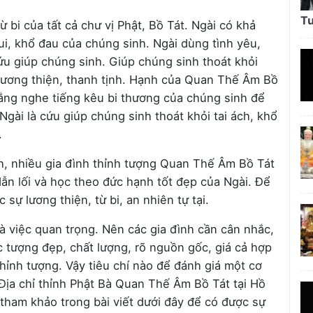
Tư
 bi của tất cả chư vị Phật, Bồ Tát. Ngài có khả
ui, khổ đau của chúng sinh. Ngài dùng tình yêu,
ứu giúp chúng sinh. Giúp chúng sinh thoát khỏi
 lương thiện, thanh tịnh. Hạnh của Quan Thế Âm Bồ
 lắng nghe tiếng kêu bi thương của chúng sinh để
gài là cứu giúp chúng sinh thoát khỏi tai ách, khổ
.
nh, nhiều gia đình thỉnh tượng Quan Thế Âm Bồ Tát
dẫn lối và học theo đức hạnh tốt đẹp của Ngài. Để
sự lương thiện, từ bi, an nhiên tự tại.
 việc quan trọng. Nên các gia đình cần cân nhắc,
c tượng đẹp, chất lượng, rõ nguồn gốc, giá cả hợp
 thỉnh tượng. Vậy tiêu chí nào để đánh giá một cơ
“Địa chỉ thỉnh Phật Bà Quan Thế Âm Bồ Tát tại Hồ
 tham khảo trong bài viết dưới đây để có được sự