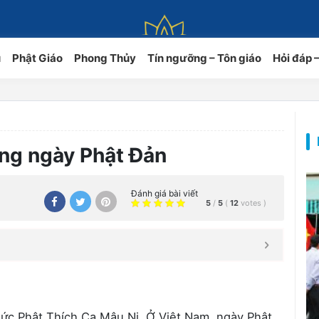
ủ
Phật Giáo
Phong Thủy
Tín ngưỡng – Tôn giáo
Hỏi đáp 
ng ngày Phật Đản
Đánh giá bài viết
5
/
5
(
12
votes
)
Đức Phật Thích Ca Mâu Ni. Ở Việt Nam, ngày Phật