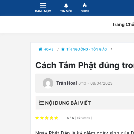
DANH MỤC
TIN MỚI
SHOP
Trang Ch
HOME
/
TÍN NGƯỠNG - TÔN GIÁO
/
Cách Tắm Phật đúng tro
Trần Hoai
6:10 - 08/04/2023
NỘI DUNG BÀI VIẾT
5
/
5
(
12
votes
)
Ngày Phật Đản là kỷ niệm ngày sinh của 