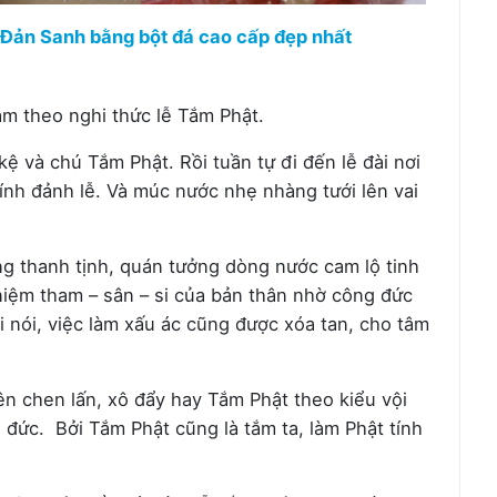
Đản Sanh bằng bột đá cao cấp đẹp nhất
sám theo nghi thức lễ Tắm Phật.
ệ và chú Tắm Phật. Rồi tuần tự đi đến lễ đài nơi
ính đảnh lễ. Và múc nước nhẹ nhàng tưới lên vai
ng thanh tịnh, quán tưởng dòng nước cam lộ tinh
niệm tham – sân – si của bản thân nhờ công đức
i nói, việc làm xấu ác cũng được xóa tan, cho tâm
nên chen lấn, xô đẩy hay Tắm Phật theo kiểu vội
 đức. Bởi Tắm Phật cũng là tắm ta, làm Phật tính